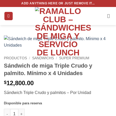
Saltar
ADD ANYTHING HERE OR JUST REMOVE IT...
al
contenido
PRODUCTOS
/
SANDWICHS
/
SUPER PREMIUM
Sándwich de miga Triple Crudo y
palmito. Mínimo x 4 Unidades
12,800.00
$
Sándwich Triple Crudo y palmitos – Por Unidad
Disponible para reserva
Sándwich de miga Triple Crudo y palmito. Mínimo x 4 Unidades