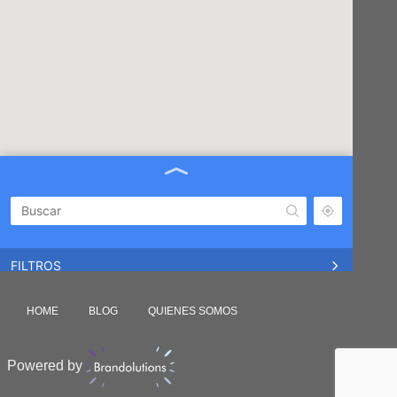
FILTROS
CABA
HOME
BLOG
QUIENES SOMOS
Scalabrini Ortiz 2707
NUÑEZ
Powered by
Ciudad de la Paz 3799